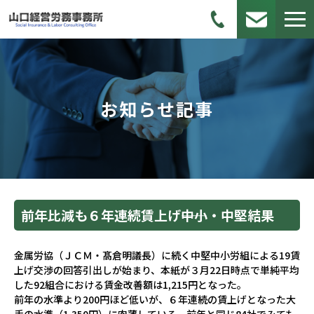
お知らせ記事
前年比減も６年連続賃上げ――中小・中堅結果
金属労協（ＪＣＭ・髙倉明議長）に続く中堅中小労組による19賃
上げ交渉の回答引出しが始まり、本紙が３月22日時点で単純平均
した92組合における賃金改善額は1,215円となった。
前年の水準より200円ほど低いが、６年連続の賃上げとなった大