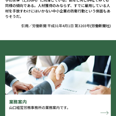
手の水準（1,350円）に肉薄している。前年と同じ84社でみても
同様の傾向である。人材獲得のみならず、すでに雇用している人
材を手放すわけにはいかない中小企業の防衛行動という側面もあ
りそうだ。
引用／
労働新聞 平成31年4月1日 第3203号
(労働新聞社)
業務案内
山口経営労務事務所の業務案内です。