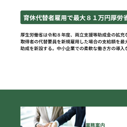
育休代替者雇用で最大８１万円――厚
厚生労働省は令和８年度、両立支援等助成金の拡充
取得者の代替要員を新規雇用した場合の支給額を最大
助成を新設する。中小企業での柔軟な働き方の導入
業務案内