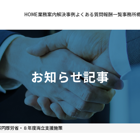
HOME
業務案内
解決事例
よくある質問
報酬一覧
事務所
お知らせ記事
円――厚労省・８年度両立支援施策