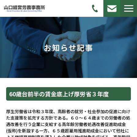
お知らせ記事
60歳台前半の賃金底上げ――厚労省３年度
厚生労働省は令和３年度、高齢者の就労・社会参加の促進に向け
た支援策を拡充する方針である。６０～６４歳までの労働者の処
遇改善を行う企業に支給する高年齢労働者処遇改善促進助成金
(仮称)を新設する一方、６５歳超雇用推進助成金において他社に